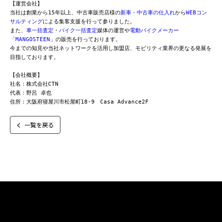
【運営会社】

当社は創業から15年以上、中古車販売店様の
新車・中古車の仕入れ
から
WEBコン
サルティング
による集客支援を行って参りました。

また、
車一括査定
・
バイク一括査定
媒体の運営や
電動バイクメーカー
「MANGOSTEEN」
の販売を行っております。

今までの知見や当社ネットワークを活用し加盟店、モビリティ業界の更なる発展を
目指しております。

【会社概要】

社名：株式会社CTN

代表：野呂 卓也

住所：大阪府寝屋川市松屋町18-9　Casa Advance2F
一覧を戻る