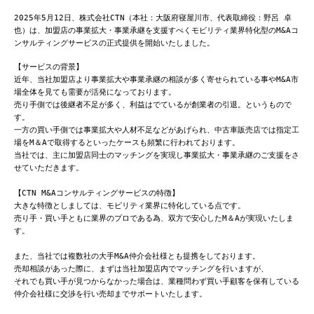
2025年5月12日、株式会社CTN（本社：大阪府寝屋川市、代表取締役：野呂 卓
也）は、加盟店の事業拡大・事業承継を支援すべくモビリティ業界特化型のM&Aコ
ンサルティングサービスの正式提供を開始いたしました。
【サービスの背景】

近年、当社加盟店より事業拡大や事業承継の相談が多く寄せられている事やM&A市
場全体を見ても需要が活発になっております。

売り手側では後継者不足が多く、利益はでているが創業者の引退。というもので
す。

一方の買い手側では事業拡大や人材不足などがあげられ、中古車販売店では指定工
場をM＆Aで取得するといったケースも頻繁に行われております。

当社では、主に加盟店同士のマッチングを実現し事業拡大・事業承継のご支援をさ
せていただきます。

【CTN M&Aコンサルティングサービスの特徴】

大きな特徴としましては、モビリティ業界に特化している点です。

売り手・買い手ともに業界のプロである為、双方で安心したM＆Aが実現いたしま
す。

また、当社では複数社の大手M&A仲介会社様とも提携をしております。

売却相談があった際に、まずは当社加盟店内でマッチングを行いますが、

それでも買い手が見つからなかった場合は、業種問わず買い手顧客を保有している
仲介会社様に交渉を行い売却までサポートいたします。
