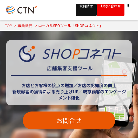
資料請求
お問い合わせ
TOP
>
事業概要
>
ローカルSEOツール「SHOPコネクト」
お店とお客様の接点の増加／お店の認知度の向上
新規顧客の獲得による売り上げUP／既存顧客のエンゲージ
メント強化
お問合せ